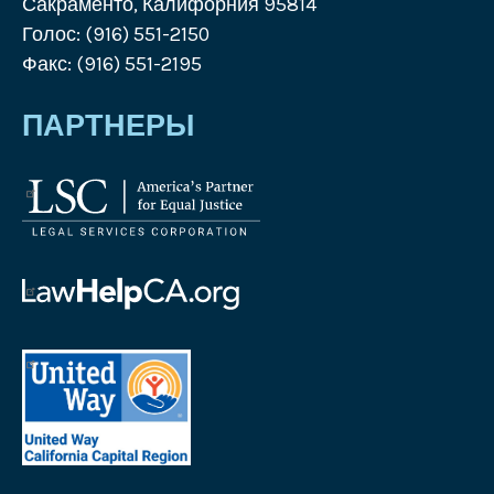
Сакраменто, Калифорния 95814
Голос: (916) 551-2150
Факс: (916) 551-2195
ПАРТНЕРЫ
Логотип
Корпорации
юридических
услуг
Логотип
Law
Help
United
California
Way
Логотип
California
Capital
Region