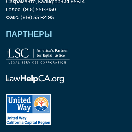
Сакраменто, Калифорния 95814
Голос: (916) 551-2150
Факс: (916) 551-2195
ПАРТНЕРЫ
Логотип
Корпорации
юридических
услуг
Логотип
Law
Help
United
California
Way
Логотип
California
Capital
Region