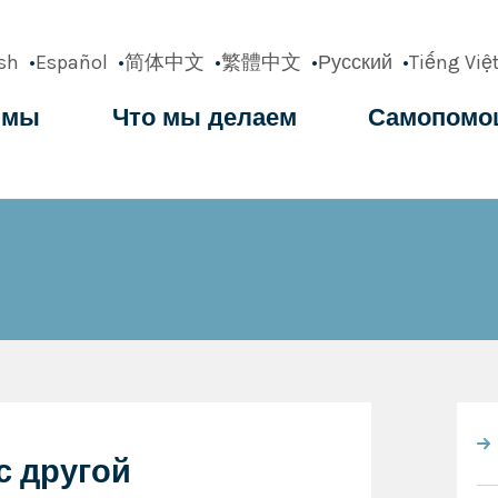
sh
Español
简体中文
繁體中文
Русский
Tiếng Việ
 мы
Что мы делаем
Самопомо
ation
с другой