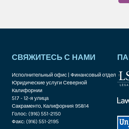
СВЯЖИТЕСЬ С НАМИ
ПА
Исполнительный офис | Финансовый отдел
Лого
Юридические услуги Северной
Корп
Калифорнии
юрид
517 - 12-я улица
услу
Лого
Сакраменто, Калифорния 95814
Law
Голос: (916) 551-2150
Help
Unit
Факс: (916) 551-2195
Calif
Way