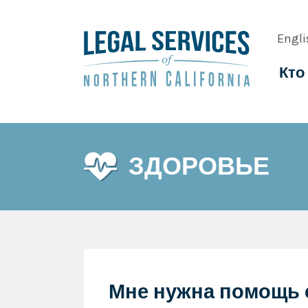
Skip
to
Engli
main
content
Кто
Main
navig
ЗДОРОВЬЕ
Мне нужна помощь 