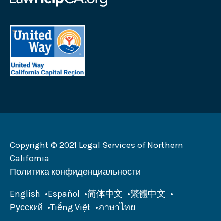
Law
Help
United
California
Way
Логотип
California
Capital
Region
Логотип
Copyright © 2021 Legal Services of Northern
California
Политика конфиденциальности
English
Español
简体中文
繁體中文
Русский
Tiếng Việt
ภาษาไทย