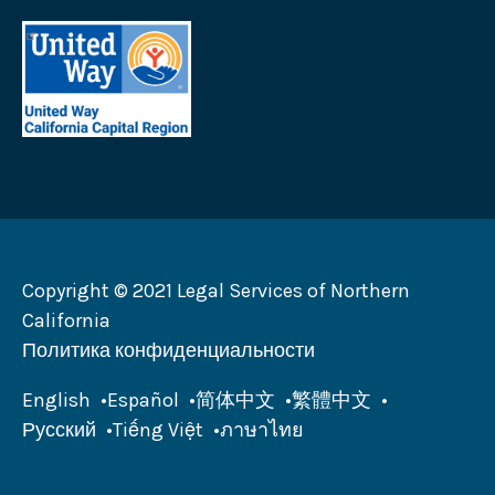
Help
United
California
Way
Логотип
California
Capital
Region
Логотип
Copyright © 2021 Legal Services of Northern
California
Политика конфиденциальности
English
Español
简体中文
繁體中文
Русский
Tiếng Việt
ภาษาไทย