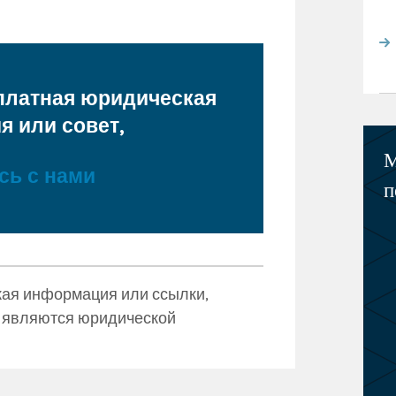
платная юридическая
 или совет,
М
сь с нами
п
ая информация или ссылки,
е являются юридической