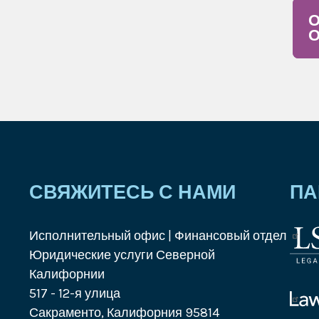
О
СВЯЖИТЕСЬ С НАМИ
ПА
Исполнительный офис | Финансовый отдел
Лого
Юридические услуги Северной
Корп
Калифорнии
юрид
517 - 12-я улица
услу
Лого
Сакраменто, Калифорния 95814
Law