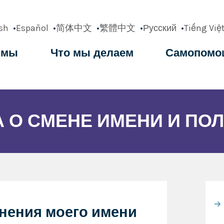
sh
Español
简体中文
繁體中文
Русский
Tiếng Việ
 мы
Что мы делаем
Самопомо
ation
 О СМЕНЕ ИМЕНИ И ПО
енения моего имени