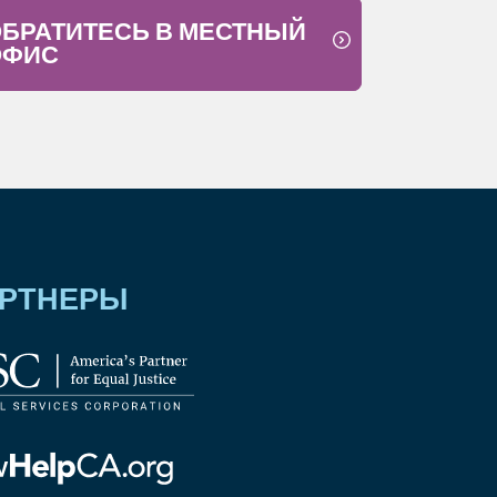
БРАТИТЕСЬ В МЕСТНЫЙ
ОФИС
РТНЕРЫ
тип
орации
ических
г
тип